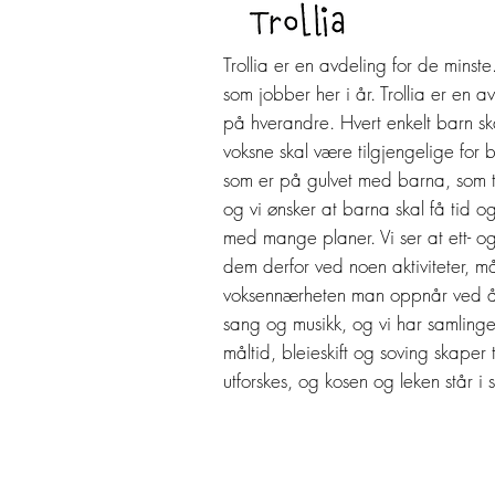
Trollia er en avdeling for de minst
som jobber her i år. Trollia er en a
på hverandre. Hvert enkelt barn skal
voksne skal være tilgjengelige for b
som er på gulvet med barna, som tø
og vi ønsker at barna skal få tid og
med mange planer. Vi ser at ett- o
dem derfor ved noen aktiviteter, må
voksennærheten man oppnår ved å 
sang og musikk, og vi har samlinger
måltid, bleieskift og soving skaper
utforskes, og kosen og leken står i 