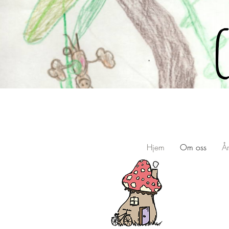
Hjem
Om oss
År