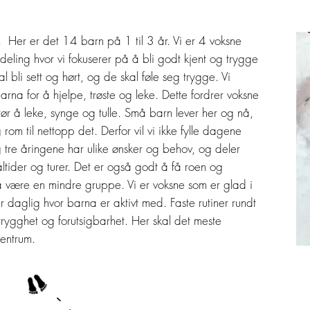
e. Her er det 14 barn på 1 til 3 år. Vi er 4 voksne
vdeling hvor vi fokuserer på å bli godt kjent og trygge
 bli sett og hørt, og de skal føle seg trygge. Vi
arna for å hjelpe, trøste og leke. Dette fordrer voksne
r å leke, synge og tulle. Små barn lever her og nå,
 rom til nettopp det. Derfor vil vi ikke fylle dagene
g tre åringene har ulike ønsker og behov, og deler
ltider og turer. Det er også godt å få roen og
være en mindre gruppe. Vi er voksne som er glad i
 daglig hvor barna er aktivt med. Faste rutiner rundt
 trygghet og forutsigbarhet. Her skal det meste
sentrum.