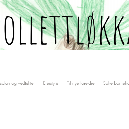
collettløkk
splan og vedtekter
Eierstyre
Til nye foreldre
Søke barneha