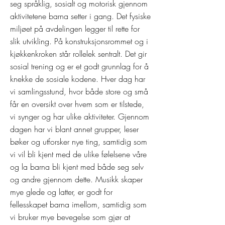
seg språklig, sosialt og motorisk gjennom
aktivitetene barna setter i gang. Det fysiske
miljøet på avdelingen legger til rette for
slik utvikling. På konstruksjonsrommet og i
kjøkkenkroken står rollelek sentralt. Det gir
sosial trening og er et godt grunnlag for å
knekke de sosiale kodene. Hver dag har
vi samlingsstund, hvor både store og små
får en oversikt over hvem som er tilstede,
vi synger og har ulike aktiviteter. Gjennom
dagen har vi blant annet grupper, leser
bøker og utforsker nye ting, samtidig som
vi vil bli kjent med de ulike følelsene våre
og la barna bli kjent med både seg selv
og andre gjennom dette. Musikk skaper
mye glede og latter, er godt for
fellesskapet barna imellom, samtidig som
vi bruker mye bevegelse som gjør at