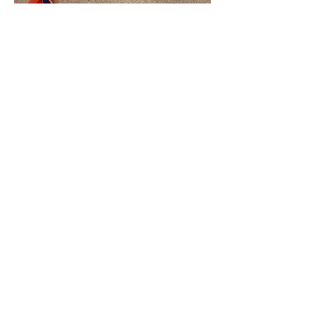
KOntakt oss
kontor@collettlokka.no
Tel:
23365800
Adresse: Nedre Ullevål 8, 0850 Oslo